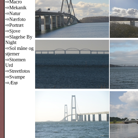
⇨Macro
⇨Mekanik
⇨Natur
⇨Nærfoto
⇨Portræt
⇨Sjove
⇨Slagelse By
Night
⇨Sol måne og
stjerner
⇨Stormen
Urd
⇨Streetfotos
⇨Svampe
⇨Ærø