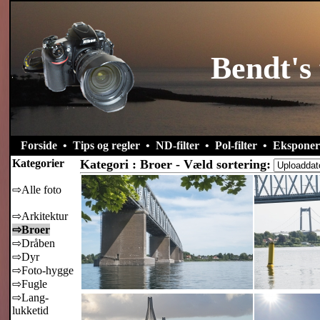
Bendt's 
Forside
•
Tips og regler
•
ND-filter
•
Pol-filter
•
Eksponer
Kategorier
Kategori : Broer - Væld sortering:
⇨Alle foto
⇨Arkitektur
⇨Broer
⇨Dråben
⇨Dyr
⇨Foto-hygge
⇨Fugle
⇨Lang-
lukketid