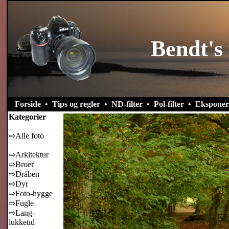
Bendt's 
Forside
•
Tips og regler
•
ND-filter
•
Pol-filter
•
Eksponer
Kategorier
⇨Alle foto
⇨Arkitektur
⇨Broer
⇨Dråben
⇨Dyr
⇨Foto-hygge
⇨Fugle
⇨Lang-
lukketid