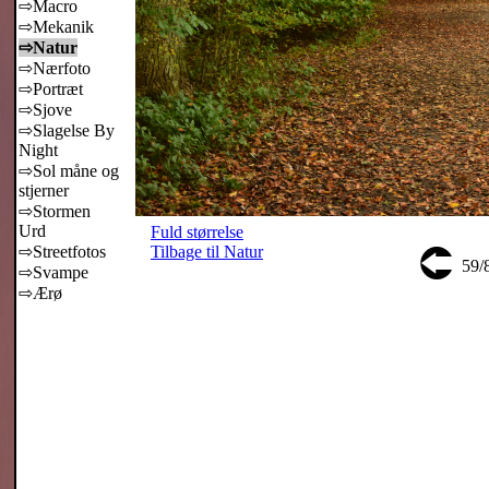
⇨Macro
⇨Mekanik
⇨Natur
⇨Nærfoto
⇨Portræt
⇨Sjove
⇨Slagelse By
Night
⇨Sol måne og
stjerner
⇨Stormen
Urd
Fuld størrelse
⮈
⇨Streetfotos
Tilbage til Natur
59/
⇨Svampe
⇨Ærø