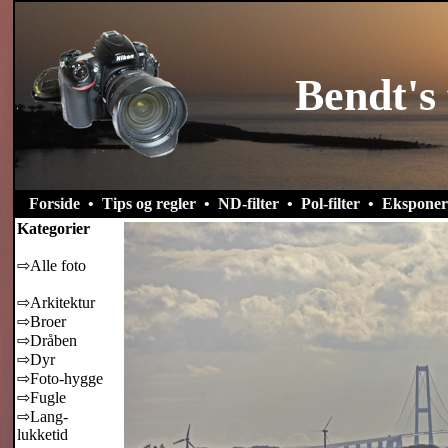
Bendt's 
Forside
•
Tips og regler
•
ND-filter
•
Pol-filter
•
Eksponer
Kategorier
⇨Alle foto
⇨Arkitektur
⇨Broer
⇨Dråben
⇨Dyr
⇨Foto-hygge
⇨Fugle
⇨Lang-
lukketid