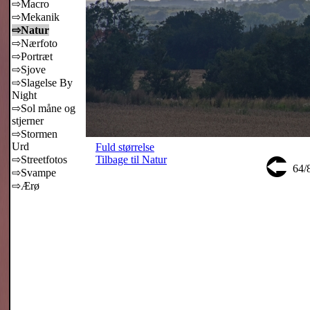
⇨Macro
⇨Mekanik
⇨Natur
⇨Nærfoto
⇨Portræt
⇨Sjove
⇨Slagelse By
Night
⇨Sol måne og
stjerner
⇨Stormen
Urd
Fuld størrelse
⮈
⇨Streetfotos
Tilbage til Natur
64/
⇨Svampe
⇨Ærø