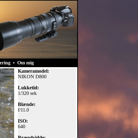
ering
•
Om mig
Kameramodel:
NIKON D800
Lukketid:
1/320 sek
Blænde:
f/11.0
ISO:
640
Brændvidde: