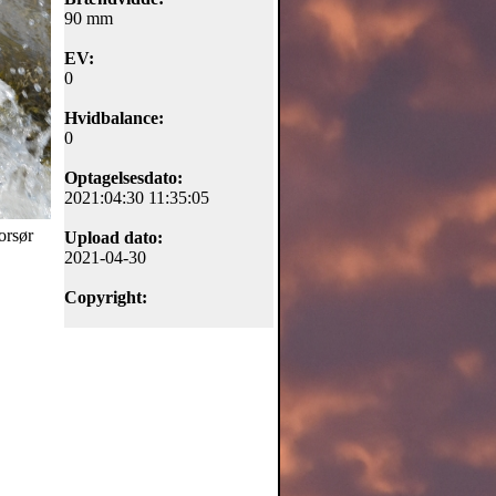
90 mm
EV:
0
Hvidbalance:
0
Optagelsesdato:
2021:04:30 11:35:05
orsør
Upload dato:
2021-04-30
Copyright: