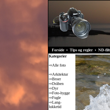
Forside
•
Tips og regler
•
ND-filt
Kategorier
⇨Alle foto
⇨Arkitektur
⇨Broer
⇨Dråben
⇨Dyr
⇨Foto-hygge
⇨Fugle
⇨Lang-
lukketid