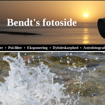
Bendt's fotoside
er
•
Pol-filter
•
Eksponering
•
Dybdeskarphed
•
Astrofotograf