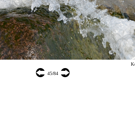
K
⮈
⮊
45/84