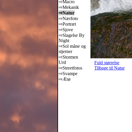
⇨Macro
⇨Mekanik
⇨Natur
⇨Nærfoto
⇨Portræt
⇨Sjove
⇨Slagelse By
Night
⇨Sol måne og
stjerner
⇨Stormen
Urd
Fuld størrelse
⇨Streetfotos
Tilbage til Natur
⇨Svampe
⇨Ærø