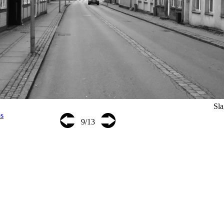
Sl
⮈
⮊
os
9/13