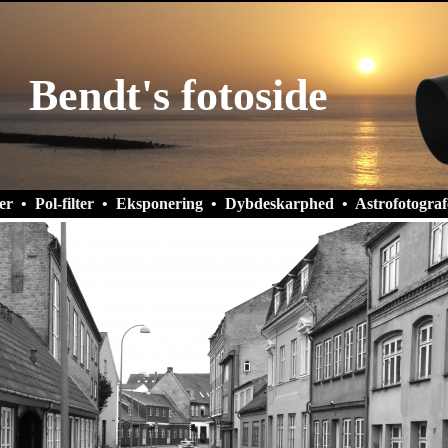
Bendt's fotoside
er
•
Pol-filter
•
Eksponering
•
Dybdeskarphed
•
Astrofotograf