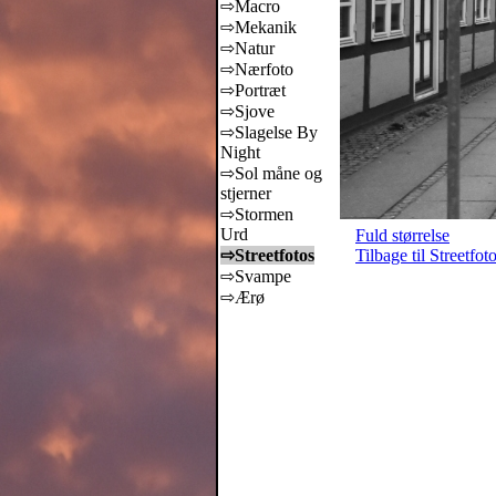
⇨Macro
⇨Mekanik
⇨Natur
⇨Nærfoto
⇨Portræt
⇨Sjove
⇨Slagelse By
Night
⇨Sol måne og
stjerner
⇨Stormen
Urd
Fuld størrelse
⇨Streetfotos
Tilbage til Streetfot
⇨Svampe
⇨Ærø