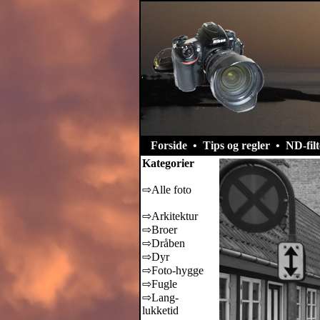
Forside
•
Tips og regler
•
ND-filt
Kategorier
⇨Alle foto
⇨Arkitektur
⇨Broer
⇨Dråben
⇨Dyr
⇨Foto-hygge
⇨Fugle
⇨Lang-
lukketid