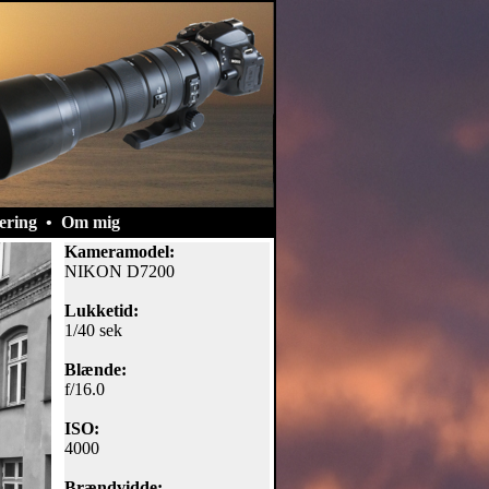
ering
•
Om mig
Kameramodel:
NIKON D7200
Lukketid:
1/40 sek
Blænde:
f/16.0
ISO:
4000
Brændvidde: