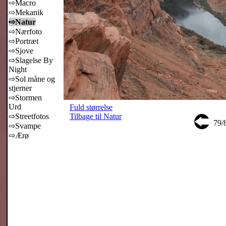
⇨Macro
⇨Mekanik
⇨Natur
⇨Nærfoto
⇨Portræt
⇨Sjove
⇨Slagelse By
Night
⇨Sol måne og
stjerner
⇨Stormen
Urd
Fuld størrelse
⮈
⇨Streetfotos
Tilbage til Natur
79/
⇨Svampe
⇨Ærø