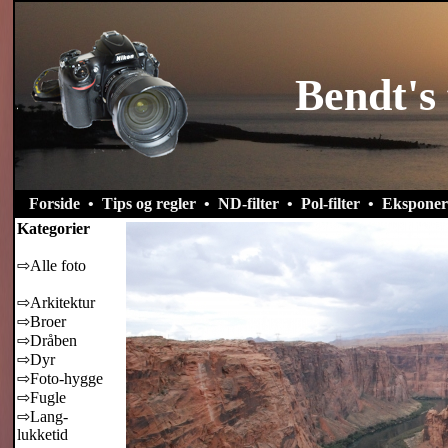
Bendt's 
Forside
•
Tips og regler
•
ND-filter
•
Pol-filter
•
Eksponer
Kategorier
⇨Alle foto
⇨Arkitektur
⇨Broer
⇨Dråben
⇨Dyr
⇨Foto-hygge
⇨Fugle
⇨Lang-
lukketid