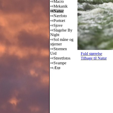
⇨Macro
⇨Mekanik
⇨Natur
⇨Nærfoto
⇨Portræt
⇨Sjove
⇨Slagelse By
Night
⇨Sol måne og
stjerner
⇨Stormen
Urd
Fuld størrelse
⇨Streetfotos
Tilbage til Natur
⇨Svampe
⇨Ærø