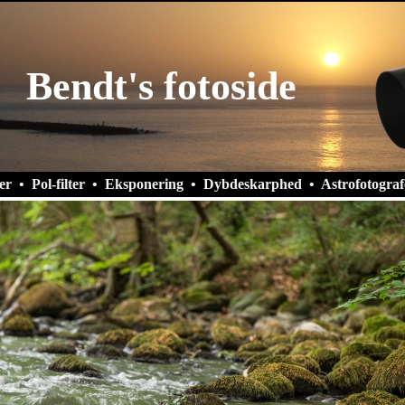
Bendt's fotoside
er
•
Pol-filter
•
Eksponering
•
Dybdeskarphed
•
Astrofotograf