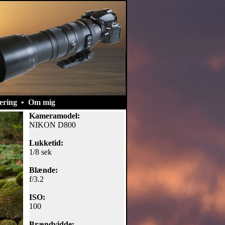
ering
•
Om mig
Kameramodel:
NIKON D800
Lukketid:
1/8 sek
Blænde:
f/3.2
ISO:
100
Brændvidde: