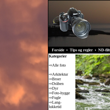
Forside
•
Tips og regler
•
ND-filt
Kategorier
⇨Alle foto
⇨Arkitektur
⇨Broer
⇨Dråben
⇨Dyr
⇨Foto-hygge
⇨Fugle
⇨Lang-
lukketid