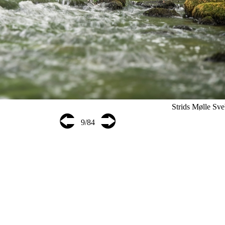
Strids Mølle 
⮈
⮊
9/84