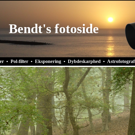
Bendt's fotoside
er
•
Pol-filter
•
Eksponering
•
Dybdeskarphed
•
Astrofotograf