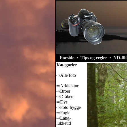
Forside
•
Tips og regler
•
ND-filt
Kategorier
⇨Alle foto
⇨Arkitektur
⇨Broer
⇨Dråben
⇨Dyr
⇨Foto-hygge
⇨Fugle
⇨Lang-
lukketid