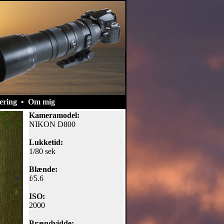
ering
•
Om mig
Kameramodel:
NIKON D800
Lukketid:
1/80 sek
Blænde:
f/5.6
ISO:
2000
Brændvidde: