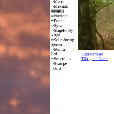
⇨Macro
⇨Mekanik
⇨Natur
⇨Nærfoto
⇨Portræt
⇨Sjove
⇨Slagelse By
Night
⇨Sol måne og
stjerner
⇨Stormen
Urd
Fuld størrelse
⇨Streetfotos
Tilbage til Natur
⇨Svampe
⇨Ærø