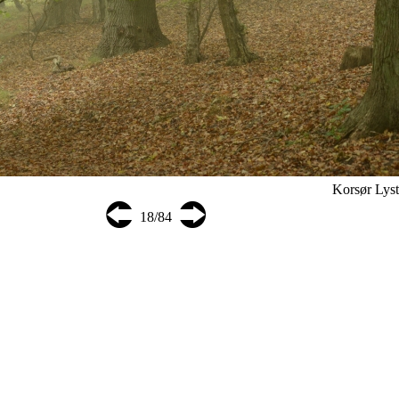
Korsør L
⮈
⮊
18/84