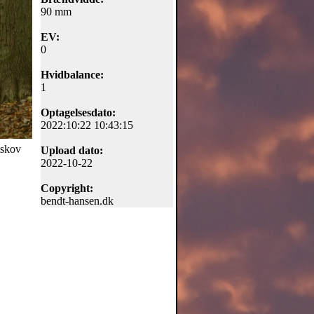
90 mm
EV:
0
Hvidbalance:
1
Optagelsesdato:
2022:10:22 10:43:15
ystskov
Upload dato:
2022-10-22
Copyright:
bendt-hansen.dk